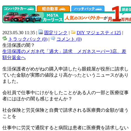
2023.05.30 11:35 |
固定リンク
|
DIY マジェスティ125
|
トラックバック (0)
|
コメント (0)
生活保護の闇？
生活保護のメガネ代「過大」請求 メガネスーパー3店、差
額分返金へ
生活保護者がめがねの購入申請したら眼鏡屋が役所に請求し
ていた金額が実際の値段より高かったというニュースがあり
ました。
会社員で仕事中にけがをしたことがある人の一部と医療従事
者にはほかの闇も感じませんか？
社会保険と労災保険と自費で請求される医療費の金額が違う
ことを
仕事中に労災で通院すると病院は患者に医療費を請求しない