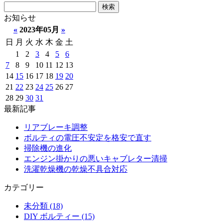
お知らせ
«
2023年05月
»
日
月
火
水
木
金
土
1
2
3
4
5
6
7
8
9
10
11
12
13
14
15
16
17
18
19
20
21
22
23
24
25
26
27
28
29
30
31
最新記事
リアブレーキ調整
ボルティの電圧不安定を格安で直す
掃除機の進化
エンジン掛かりの悪いキャブレター清掃
洗濯乾燥機の乾燥不具合対応
カテゴリー
未分類 (18)
DIY ボルティー (15)