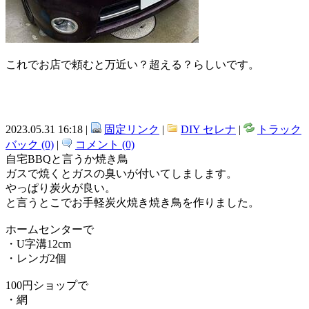
これでお店で頼むと万近い？超える？らしいです。
2023.05.31 16:18 |
固定リンク
|
DIY セレナ
|
トラック
バック (0)
|
コメント (0)
自宅BBQと言うか焼き鳥
ガスで焼くとガスの臭いが付いてしまします。
やっぱり炭火が良い。
と言うとこでお手軽炭火焼き焼き鳥を作りました。
ホームセンターで
・U字溝12cm
・レンガ2個
100円ショップで
・網