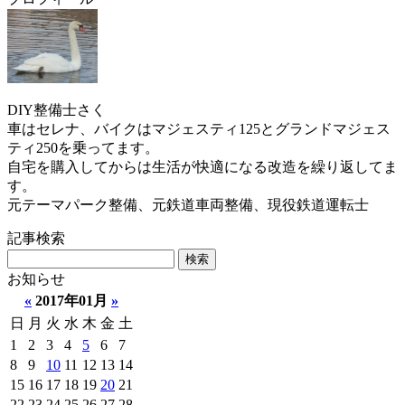
DIY整備士さく
車はセレナ、バイクはマジェスティ125とグランドマジェス
ティ250を乗ってます。
自宅を購入してからは生活が快適になる改造を繰り返してま
す。
元テーマパーク整備、元鉄道車両整備、現役鉄道運転士
記事検索
お知らせ
«
2017年01月
»
日
月
火
水
木
金
土
1
2
3
4
5
6
7
8
9
10
11
12
13
14
15
16
17
18
19
20
21
22
23
24
25
26
27
28