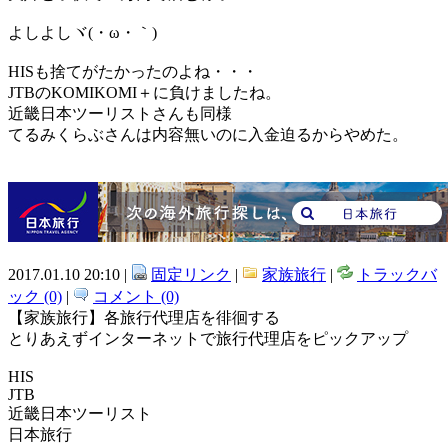
よしよしヾ(・ω・｀)
HISも捨てがたかったのよね・・・
JTBのKOMIKOMI＋に負けましたね。
近畿日本ツーリストさんも同様
てるみくらぶさんは内容無いのに入金迫るからやめた。
2017.01.10 20:10 |
固定リンク
|
家族旅行
|
トラックバ
ック (0)
|
コメント (0)
【家族旅行】各旅行代理店を徘徊する
とりあえずインターネットで旅行代理店をピックアップ
HIS
JTB
近畿日本ツーリスト
日本旅行