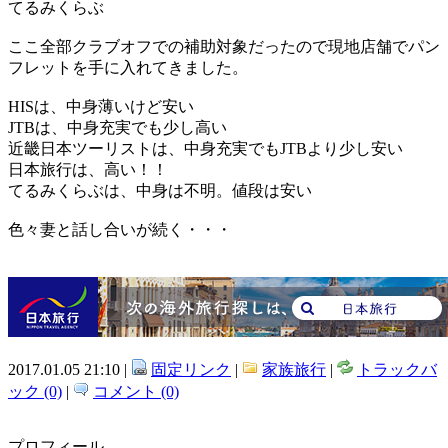
てるみくらぶ
ここ全部クラブオフでの補助対象だったので現地店舗でパン
フレットを手に入れてきました。
HISは、中身薄いけど安い
JTBは、中身充実でも少し高い
近畿日本ツーリストは、中身充実でもJTBより少し安い
日本旅行は、高い！！
てるみくらぶは、中身は不明。値段は安い
色々妻と話し合いが続く・・・
2017.01.05 21:10 |
固定リンク
|
家族旅行
|
トラックバ
ック (0)
|
コメント (0)
プロフィール