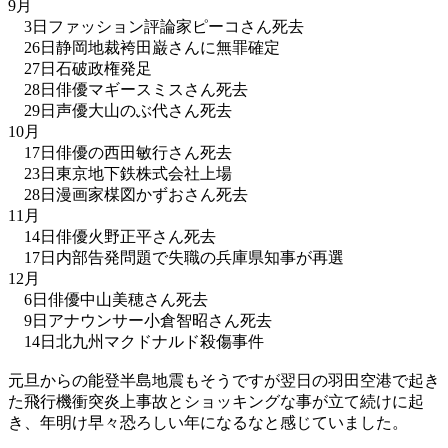
9月
3日ファッション評論家ピーコさん死去
26日静岡地裁袴田巌さんに無罪確定
27日石破政権発足
28日俳優マギースミスさん死去
29日声優大山のぶ代さん死去
10月
17日俳優の西田敏行さん死去
23日東京地下鉄株式会社上場
28日漫画家楳図かずおさん死去
11月
14日俳優火野正平さん死去
17日内部告発問題で失職の兵庫県知事が再選
12月
6日俳優中山美穂さん死去
9日アナウンサー小倉智昭さん死去
14日北九州マクドナルド殺傷事件
元旦からの能登半島地震もそうですが翌日の羽田空港で起き
た飛行機衝突炎上事故とショッキングな事が立て続けに起
き、年明け早々恐ろしい年になるなと感じていました。