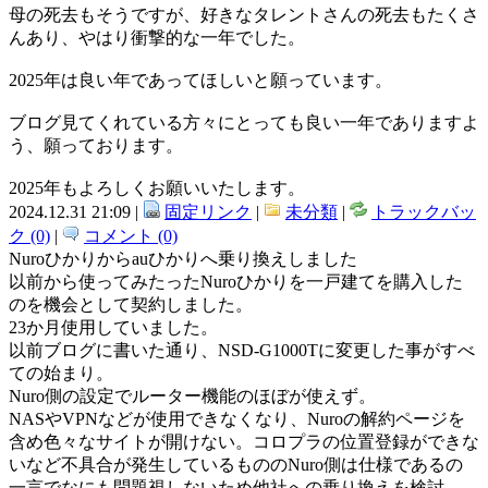
母の死去もそうですが、好きなタレントさんの死去もたくさ
んあり、やはり衝撃的な一年でした。
2025年は良い年であってほしいと願っています。
ブログ見てくれている方々にとっても良い一年でありますよ
う、願っております。
2025年もよろしくお願いいたします。
2024.12.31 21:09 |
固定リンク
|
未分類
|
トラックバッ
ク (0)
|
コメント (0)
Nuroひかりからauひかりへ乗り換えしました
以前から使ってみたったNuroひかりを一戸建てを購入した
のを機会として契約しました。
23か月使用していました。
以前ブログに書いた通り、NSD-G1000Tに変更した事がすべ
ての始まり。
Nuro側の設定でルーター機能のほぼが使えず。
NASやVPNなどが使用できなくなり、Nuroの解約ページを
含め色々なサイトが開けない。コロプラの位置登録ができな
いなど不具合が発生しているもののNuro側は仕様であるの
一言でなにも問題視しないため他社への乗り換えを検討。