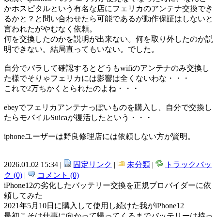
かホスピタルという有名な店にフェリカのアンテナ交換でき
るかと？と問い合わせたら可能であるが動作保証はしないと
言われたがやむなく依頼。
何を交換したのかを説明が出来ない。何を取り外したのか説
明できない。結局直ってもいない。でした。
自分でバラして確認するとどうもwifiのアンテナのみ交換し
た様でそりゃフェリカには影響は全くないわな・・・
これで2万ちかくとられたのよね・・・
ebeyでフェリカアンテナっぽいものを購入し、自分で交換し
たらモバイルSuicaが復活したという・・・
iphoneユーザーは野良修理店には依頼しない方が賢明。
2026.01.02 15:34 |
固定リンク
|
未分類
|
トラックバッ
ク (0)
|
コメント (0)
iPhone12の劣化したバッテリー交換を正規プロバイダーに依
頼してみた
2021年5月10日に購入して使用し続けた我がiPhone12
最初こそは仕事に向かって帰ってくるまでバッテリーは持っ