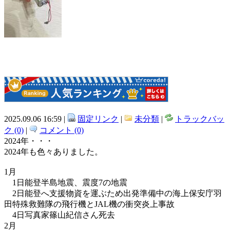
2025.09.06 16:59 |
固定リンク
|
未分類
|
トラックバッ
ク (0)
|
コメント (0)
2024年・・・
2024年も色々ありました。
1月
1日能登半島地震、震度7の地震
2日能登へ支援物資を運ぶため出発準備中の海上保安庁羽
田特殊救難隊の飛行機とJAL機の衝突炎上事故
4日写真家篠山紀信さん死去
2月