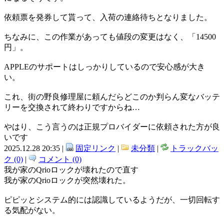
依頼票を発券して貰って、入荷の連絡待ちとなりました。
ちなみに、この作業があっても値段の変更はなく、「14500
円」。
APPLEのサポートはしっかりしているので安心感が大き
い。
これ、街の野良修理屋に頼んだらどこのか判らん変なバッテ
リーを交換されて終わりですからね…
やはり、こう言うのは正規プロバイダーに依頼された方が良
いです
2025.12.28 20:35 |
固定リンク
|
未分類
|
トラックバッ
ク (0)
|
コメント (0)
我が家のQrioロックが壊れたので直す
我が家のQrioロックが突然壊れた。
ピピッとシステム的には認識しているようだが、一切回転す
る気配がない。