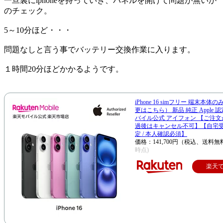
一旦裏にiphoneを持っていき、パネルを開けて問題が無いか
のチェック。
5～10分ほど・・・
問題なしと言う事でバッテリー交換作業に入ります。
１時間20分ほどかかるようです。
iPhone 16 simフリー 端末本体
更はこちら） 新品 純正 Apple 
バイル公式 アイフォン 【ご注文
過後はキャンセル不可】【自宅
定 / 本人確認必須】
価格：141,700円（税込、送料無
時点)
楽天