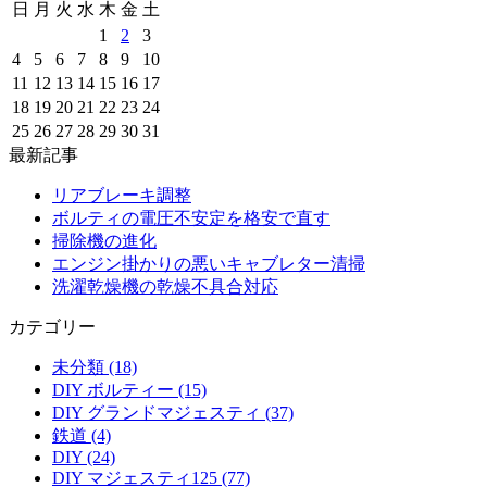
日
月
火
水
木
金
土
1
2
3
4
5
6
7
8
9
10
11
12
13
14
15
16
17
18
19
20
21
22
23
24
25
26
27
28
29
30
31
最新記事
リアブレーキ調整
ボルティの電圧不安定を格安で直す
掃除機の進化
エンジン掛かりの悪いキャブレター清掃
洗濯乾燥機の乾燥不具合対応
カテゴリー
未分類 (18)
DIY ボルティー (15)
DIY グランドマジェスティ (37)
鉄道 (4)
DIY (24)
DIY マジェスティ125 (77)