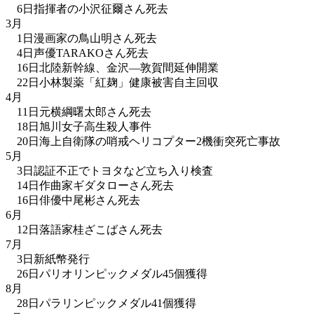
6日指揮者の小沢征爾さん死去
3月
1日漫画家の鳥山明さん死去
4日声優TARAKOさん死去
16日北陸新幹線、金沢―敦賀間延伸開業
22日小林製薬「紅麹」健康被害自主回収
4月
11日元横綱曙太郎さん死去
18日旭川女子高生殺人事件
20日海上自衛隊の哨戒ヘリコプター2機衝突死亡事故
5月
3日認証不正でトヨタなど立ち入り検査
14日作曲家ギダタローさん死去
16日俳優中尾彬さん死去
6月
12日落語家桂ざこばさん死去
7月
3日新紙幣発行
26日パリオリンピックメダル45個獲得
8月
28日パラリンピックメダル41個獲得