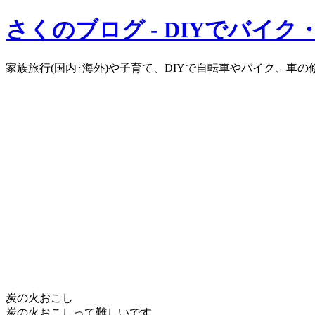
さくのブログ - DIYでバイ
家族旅行(国内･海外)や子育て、DIYで自転車やバイク、車
炭の火おこし
炭の火おこしって難しいです。