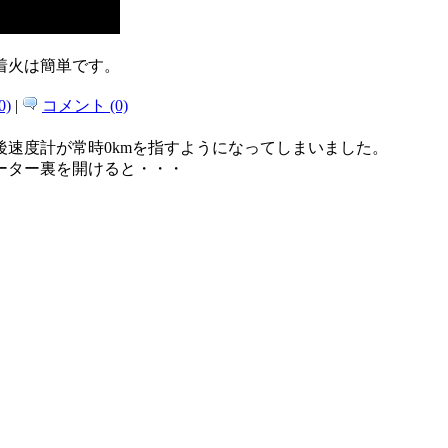
着火は簡単です。
)
|
コメント (0)
速度計が常時0kmを指すようになってしまいました。
ーター裏を開けると・・・