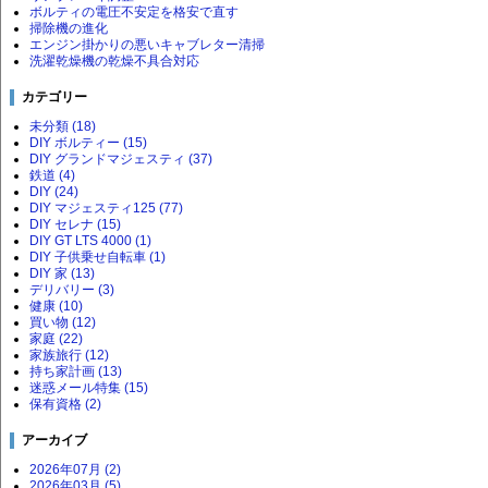
ボルティの電圧不安定を格安で直す
掃除機の進化
エンジン掛かりの悪いキャブレター清掃
洗濯乾燥機の乾燥不具合対応
カテゴリー
未分類 (18)
DIY ボルティー (15)
DIY グランドマジェスティ (37)
鉄道 (4)
DIY (24)
DIY マジェスティ125 (77)
DIY セレナ (15)
DIY GT LTS 4000 (1)
DIY 子供乗せ自転車 (1)
DIY 家 (13)
デリバリー (3)
健康 (10)
買い物 (12)
家庭 (22)
家族旅行 (12)
持ち家計画 (13)
迷惑メール特集 (15)
保有資格 (2)
アーカイブ
2026年07月 (2)
2026年03月 (5)