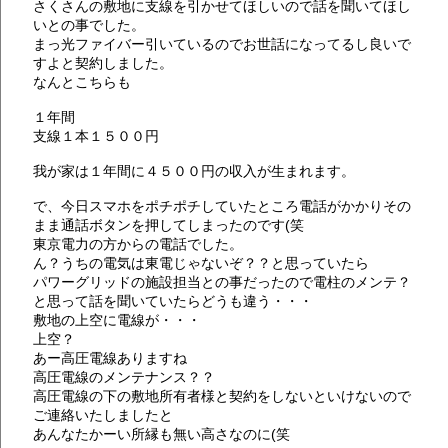
さくさんの敷地に支線を引かせてほしいので話を聞いてほし
いとの事でした。
まっ光ファイバー引いているのでお世話になってるし良いで
すよと契約しました。
なんとこちらも
１年間
支線１本１５００円
我が家は１年間に４５００円の収入が生まれます。
で、今日スマホをポチポチしていたところ電話がかかりその
まま通話ボタンを押してしまったのです(笑
東京電力の方からの電話でした。
ん？うちの電気は東電じゃないぞ？？と思っていたら
パワーグリッドの施設担当との事だったので電柱のメンテ？
と思って話を聞いていたらどうも違う・・・
敷地の上空に電線が・・・
上空？
あー高圧電線ありますね
高圧電線のメンテナンス？？
高圧電線の下の敷地所有者様と契約をしないといけないので
ご連絡いたしましたと
あんなたかーい所縁も無い高さなのに(笑