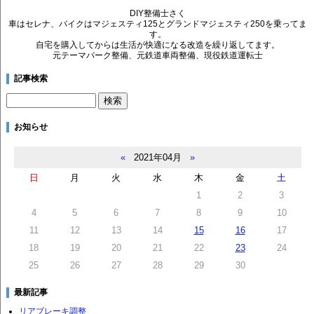
DIY整備士さく
車はセレナ、バイクはマジェスティ125とグランドマジェスティ250を乗ってま
す。
自宅を購入してからは生活が快適になる改造を繰り返してます。
元テーマパーク整備、元鉄道車両整備、現役鉄道運転士
記事検索
お知らせ
«
2021年04月
»
日
月
火
水
木
金
土
1
2
3
4
5
6
7
8
9
10
11
12
13
14
15
16
17
18
19
20
21
22
23
24
25
26
27
28
29
30
最新記事
リアブレーキ調整