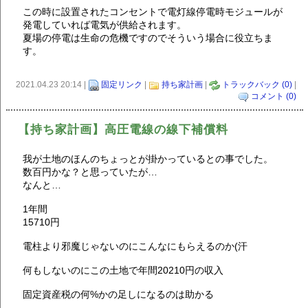
この時に設置されたコンセントで電灯線停電時モジュールが
発電していれば電気が供給されます。
夏場の停電は生命の危機ですのでそういう場合に役立ちま
す。
2021.04.23 20:14 |
固定リンク
|
持ち家計画
|
トラックバック (0)
|
コメント (0)
【持ち家計画】高圧電線の線下補償料
我が土地のほんのちょっとが掛かっているとの事でした。
数百円かな？と思っていたが…
なんと…
1年間
15710円
電柱より邪魔じゃないのにこんなにもらえるのか(汗
何もしないのにこの土地で年間20210円の収入
固定資産税の何%かの足しになるのは助かる