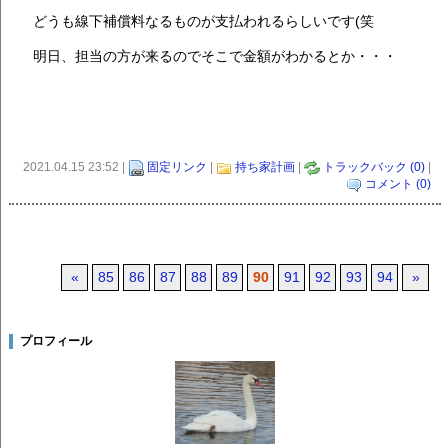
どうも線下補償料なるものが支払われるらしいです(笑
明日、担当の方が来るのでそこで金額がわかるとか・・・
2021.04.15 23:52 |
固定リンク
|
持ち家計画
|
トラックバック (0)
|
コメント (0)
«
85
86
87
88
89
90
91
92
93
94
»
プロフィール