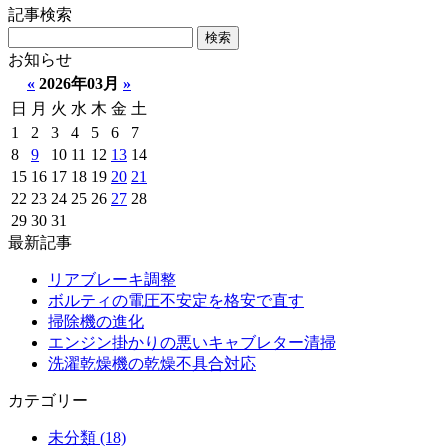
記事検索
お知らせ
«
2026年03月
»
日
月
火
水
木
金
土
1
2
3
4
5
6
7
8
9
10
11
12
13
14
15
16
17
18
19
20
21
22
23
24
25
26
27
28
29
30
31
最新記事
リアブレーキ調整
ボルティの電圧不安定を格安で直す
掃除機の進化
エンジン掛かりの悪いキャブレター清掃
洗濯乾燥機の乾燥不具合対応
カテゴリー
未分類 (18)