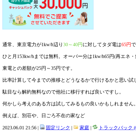
通常、東京電力が1kw/h辺り
30～40円
に対してタダ電は
65円
で
ひと月153kw/hまでは無料。オーバー分は1kw/h65円(再
東電との差額が25円～35円です。
比率計算して今までの推移とどうなるかで行けるかと思い試
駄目なら解約無料なので他社に移行すれば良いですし。
何かしら考えのある方は試してみるもの良いかもしれません
例えば、別荘や、日ごろ不在の家など
2023.06.01 21:56 |
固定リンク
|
家庭
|
トラックバック (0